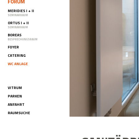
FORUM
MERIDIES I + II
SEMINARRAUM
ORTUS I + II
SEMINARRAUM
BOREAS
BESPRECHUNGSRAUM
FOYER
CATERING
WC ANLAGE
VITRUM
PARKEN
ANFAHRT
RAUMSUCHE